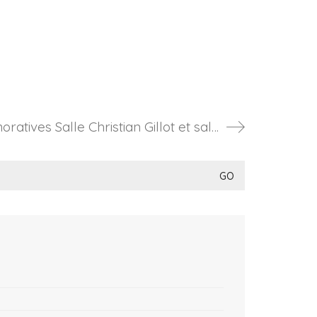
Samedi 30 septembre 2023 Inauguration plaques commémoratives Salle Christian Gillot et salle Charles Tomas